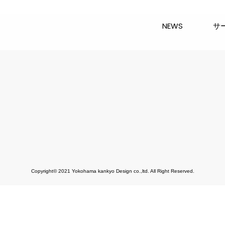
NEWS
サ
Copyright© 2021 Yokohama kankyo Design co.,ltd. All Right Reserved.