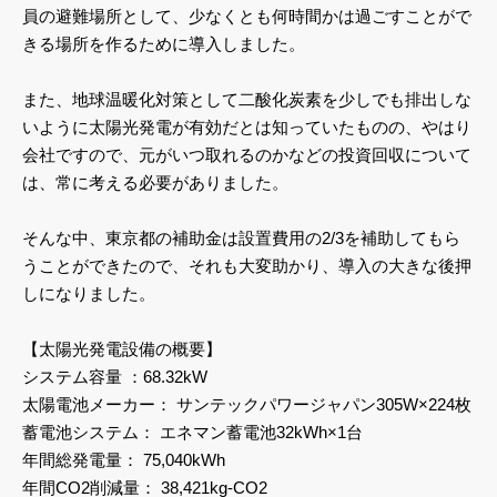
員の避難場所として、少なくとも何時間かは過ごすことがで
きる場所を作るために導入しました。
また、地球温暖化対策として二酸化炭素を少しでも排出しな
いように太陽光発電が有効だとは知っていたものの、やはり
会社ですので、元がいつ取れるのかなどの投資回収について
は、常に考える必要がありました。
そんな中、東京都の補助金は設置費用の2/3を補助してもら
うことができたので、それも大変助かり、導入の大きな後押
しになりました。
【太陽光発電設備の概要】
システム容量 ：68.32kW
太陽電池メーカー： サンテックパワージャパン305W×224枚
蓄電池システム： エネマン蓄電池32kWh×1台
年間総発電量： 75,040kWh
年間CO2削減量： 38,421kg-CO2